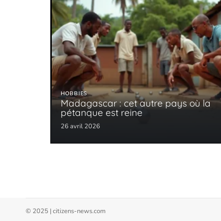
HOBBIES
Madagascar : cet autre pays où la
pétanque est reine
26 avril 2026
© 2025 | citizens-news.com