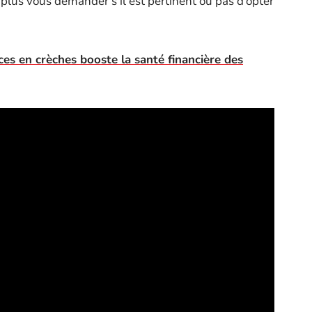
z plus vous demander s’il est pertinent ou pas d’opter
es en crèches booste la santé financière des