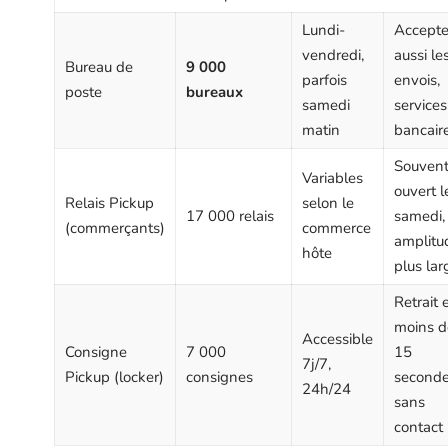
Lundi-
Accept
vendredi,
aussi le
Bureau de
9 000
parfois
envois,
poste
bureaux
samedi
services
matin
bancair
Souven
Variables
ouvert l
Relais Pickup
selon le
17 000 relais
samedi,
(commerçants)
commerce
amplitu
hôte
plus lar
Retrait 
moins d
Accessible
Consigne
7 000
15
7j/7,
Pickup (locker)
consignes
seconde
24h/24
sans
contact