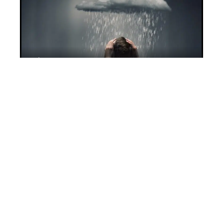
Dépression : comment l’identifier ?
11 mars 2026
Hémorroïdes : quel est le meilleur
traitement ?
26 avril 2026