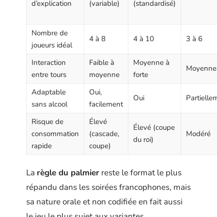
d’explication
(variable)
(standardisé)
Nombre de
4 à 8
4 à 10
3 à 6
joueurs idéal
Interaction
Faible à
Moyenne à
Moyenne
entre tours
moyenne
forte
Adaptable
Oui,
Oui
Partielle
sans alcool
facilement
Risque de
Élevé
Élevé (coupe
consommation
(cascade,
Modéré
du roi)
rapide
coupe)
La
règle du palmier
reste le format le plus
répandu dans les soirées francophones, mais
sa nature orale et non codifiée en fait aussi
le jeu le plus sujet aux variantes