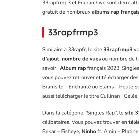
33rapfrmp3 et Fraparchive sont deux alt
gratuit de nombreux
albums rap françai
33rapfrmp3
Similaire à 33rapfr, le site
33rapfrmp3
vo
d’ajout
,
nombre de vues
ou nombre de lik
savoir :
Album rap
français 2023, Single
vous pouvez retrouver et télécharger d
Bramsito – Enchanté ou Elams – Petite S
aussi télécharger le titre Cullinan : Gelée
Dans la catégorie ‘’Singles Rap’’, le
site 
célibataires. Vous pouvez trouver en
télé
Bekar – Fisheye,
Ninho
ft. Amin – Platine