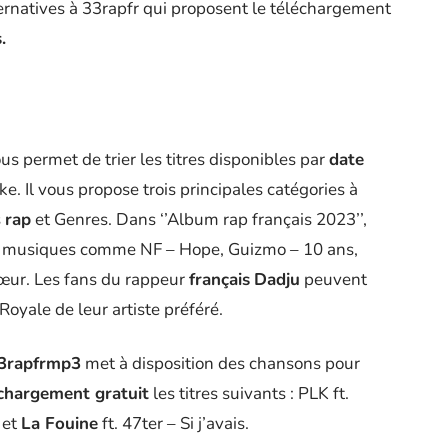
ernatives à 33rapfr qui proposent le téléchargement
s.
us permet de trier les titres disponibles par
date
e. Il vous propose trois principales catégories à
s
rap
et Genres. Dans ‘’Album rap français 2023’’,
es musiques comme NF – Hope, Guizmo – 10 ans,
œur. Les fans du rappeur
français
Dadju
peuvent
 Royale de leur artiste préféré.
33rapfrmp3
met à disposition des chansons pour
chargement gratuit
les titres suivants : PLK ft.
 et
La Fouine
ft. 47ter – Si j’avais.