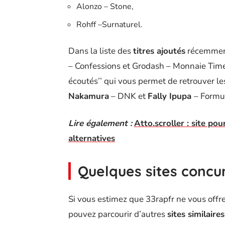
Alonzo – Stone,
Rohff –Surnaturel.
Dans la liste des
titres ajoutés
récemment,
– Confessions et Grodash – Monnaie Time
écoutés’’ qui vous permet de retrouver les
Nakamura
– DNK et
Fally Ipupa
– Formu
Lire également :
Atto.scroller : site p
alternatives
Quelques sites concu
Si vous estimez que 33rapfr ne vous offr
pouvez parcourir d’autres
sites similaires