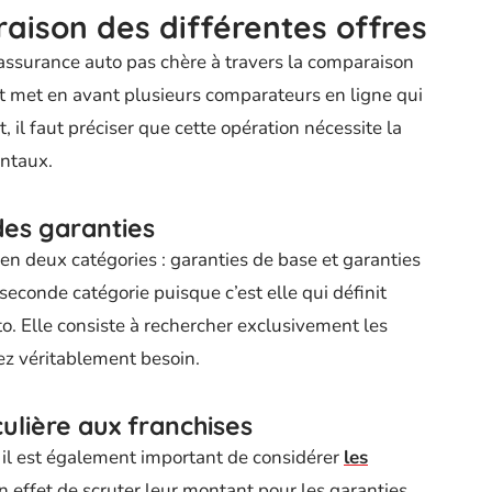
aison des différentes offres
 assurance auto pas chère à travers la comparaison
et met en avant plusieurs comparateurs en ligne qui
, il faut préciser que cette opération nécessite la
entaux.
des garanties
en deux catégories : garanties de base et garanties
 seconde catégorie puisque c’est elle qui définit
o. Elle consiste à rechercher exclusivement les
z véritablement besoin.
culière aux franchises
 il est également important de considérer
les
t en effet de scruter leur montant pour les garanties