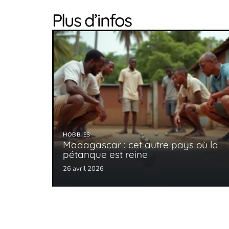
Plus d’infos
HOBBIES
Madagascar : cet autre pays où la
pétanque est reine
26 avril 2026