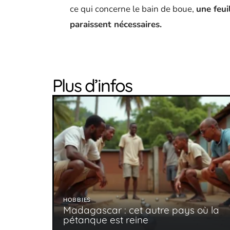
ce qui concerne le bain de boue,
une feui
paraissent nécessaires.
Plus d’infos
HOBBIES
Madagascar : cet autre pays où la
pétanque est reine